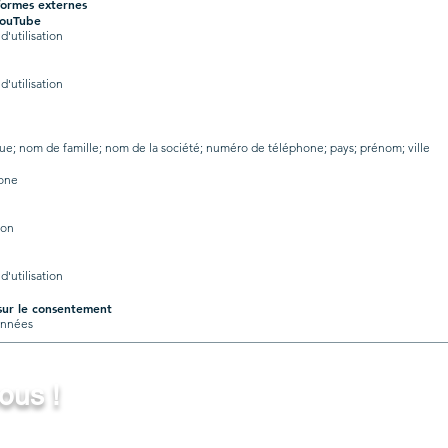
formes externes
YouTube
'utilisation
'utilisation
ue; nom de famille; nom de la société; numéro de téléphone; pays; prénom; ville
hone
ion
'utilisation
sur le consentement
onnées
ous !