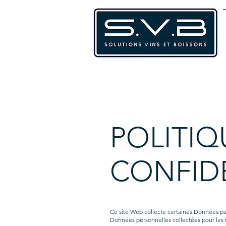
POLITIQ
CONFIDE
Ce site Web collecte certaines Données per
Données personnelles collectées pour les rai