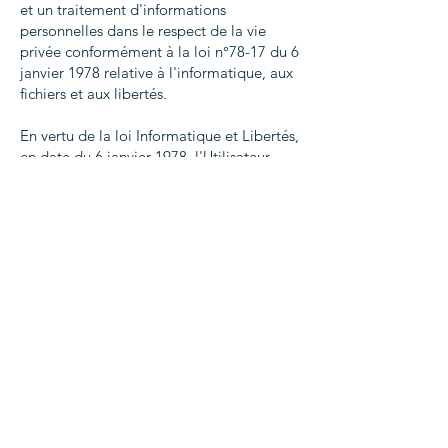
et un traitement d'informations
personnelles dans le respect de la vie
privée conformément à la loi n°78-17 du 6
janvier 1978 relative à l'informatique, aux
fichiers et aux libertés.
En vertu de la loi Informatique et Libertés,
en date du 6 janvier 1978, l'Utilisateur
dispose d'un droit d'accès, de
rectification, de suppression et
d'opposition de ses données
personnelles. L'Utilisateur exerce ce droit :
· par mail à l'adresse email
resplendin.svb@gmail.com
Toute utilisation, reproduction, diffusion,
commercialisation, modification de toute
ou partie du Site , sans autorisation de
l’Editeur est prohibée et pourra entraînée
des actions et poursuites judiciaires telles
que notamment prévues par le Code de