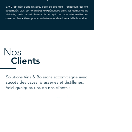
S.V.B est née d’une histoire, celle de ses trois fondateurs qui ont
accumulés plus de 40 années d’expériences dans les domaines du
Vinicole, mais aussi Brassicole et qui ont souhaité mettre en
commun leurs idées pour construire une structure à taille humaine.
Nos
Clients
Solutions Vins & Boissons accompagne avec
succès des caves, brasseries et distilleries.
Voici quelques-uns de nos clients :