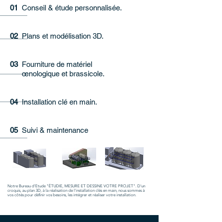
01
Conseil & étude personnalisée.
02
Plans et modélisation 3D.
03
Fourniture de matériel
œnologique et brassicole.
04
Installation clé en main.
05
Suivi & maintenance
Notre Bureau d'Etude "ÉTUDIE, MESURE ET DESSINE VOTRE PROJET". D'un
croquis, au plan 3D, à la réalisation de l'installation clés en main, nous sommes à
vos côtés pour définir vos besoins, les intégrer et réaliser votre installation.